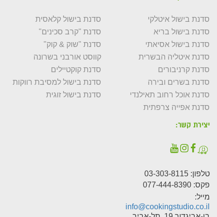
סדנת בישול איטלקי
סדנת בישול קלאסית
סדנת בישול בריא
סדנת "קרב סכינים"
סדנת בישול אסיאתי
סדנת "שוק & קוק"
סדנת איטליה הבשרית
קווסט אורבני בשרונה
סדנת קרניבורים
סדנת קוקטיילים
סדנת בשרים ובירה
סדנת בישול למסיבת רווקות
סדנת אוכל רחוב תאילנדי
סדנת בישול זוגית
סדנת אפייה צרפתית
יצירת קשר:
טלפון:
03-303-8115
פקס: 077-444-8390
מייל:
info@cookingstudio.co.il
בן-אביגדור 19, תל-אביב