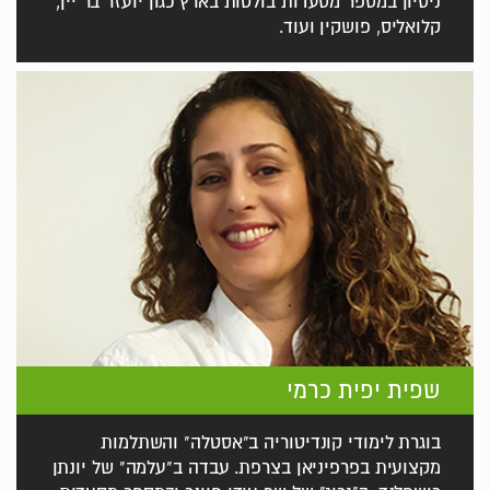
ניסיון במספר מסעדות בולטות בארץ כגון יועזר בר יין,
קלואליס, פושקין ועוד.
שפית יפית כרמי
בוגרת לימודי קונדיטוריה ב"אסטלה" והשתלמות
מקצועית בפרפיניאן בצרפת. עבדה ב"עלמה" של יונתן