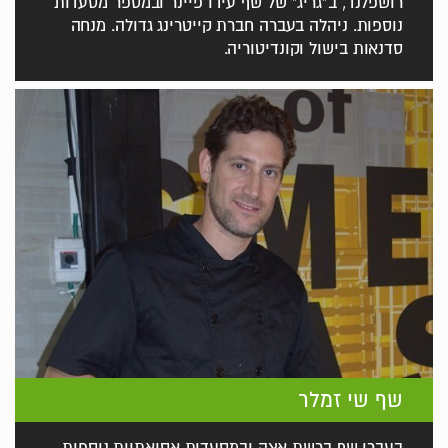
רושפלנד, ב"גריג" של שף עידו פיינר ובמספר מסעדות
נוספות. ניהלה בעברה חברת קייטרינג גדולה. מנחה
סדנאות בישול וקונדיטוריה.
שף שי זמלר
בעברו שף ברשת אצה ובמסעדות אסיאתיות נוספות.