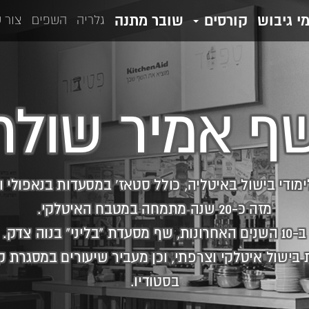
מי גיבוש
קורסים
שובר מתנה
גלריה
השפים
צור 
ף אמיר שולר
ימודי בישול באיטליה, כולל סטאז' במסעדות בנאפולי ו
מזה כ-20 שנה מתמחה במטבח האיטלקי.
ב-10 השנים האחרונות, שף מסעדת "בליני" בנוה צדק.
בישול איטלקי וצרפתי, וכן מעביר שיעורים במסגרת ק
בסטודיו.