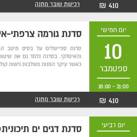
410 ₪
רכישת שובר מתנה
יום חמישי
סדנת גורמה צרפתי-אי
10
סדנת ספיישלים על בסיס מיטב ה
והאיטלקי. בסדנה נלמד גם את שיטות
כאשר עיקר המנות משלבות גישות קולי
ספטמבר
18:00
-
21:00
410 ₪
רכישת שובר מתנה
יום רביעי
סדנת דגים ים תיכונית
ש