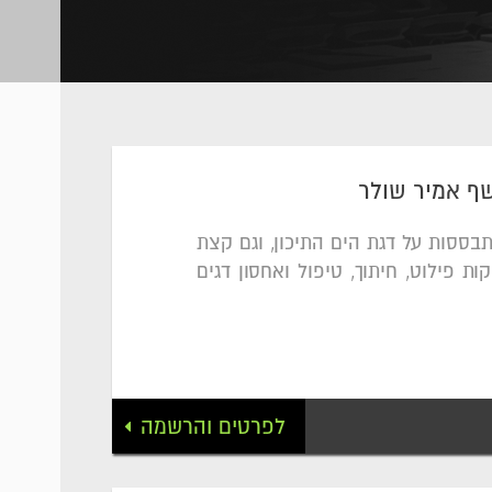
ף אמיר שולר
בססות על דגת הים התיכון, וגם קצת
ת פילוט, חיתוך, טיפול ואחסון דגים
לפרטים והרשמה