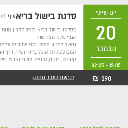
יום שישי
סדנת בישול בריא
שף זיו
20
בסדנת בישול בריא נלמד להכין מנות 
הגוף שלנו מצד שני.
נחשף למגוון חומרי גלם ייחודיים ונ
נובמבר
המבוססת על אוכל ביתי עשיר. דרך המת
קטניות, דגנים, נבטים, עשבי תיבול, פי
09:05
-
12:05
390 ₪
רכישת שובר מתנה