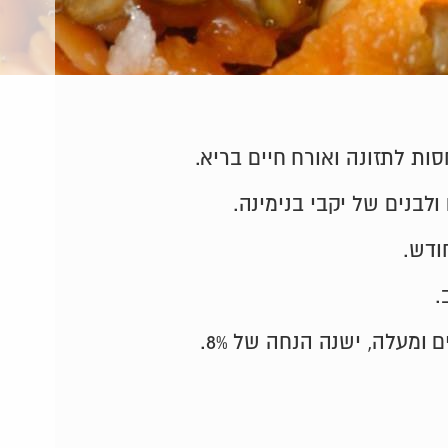
ודש.
.