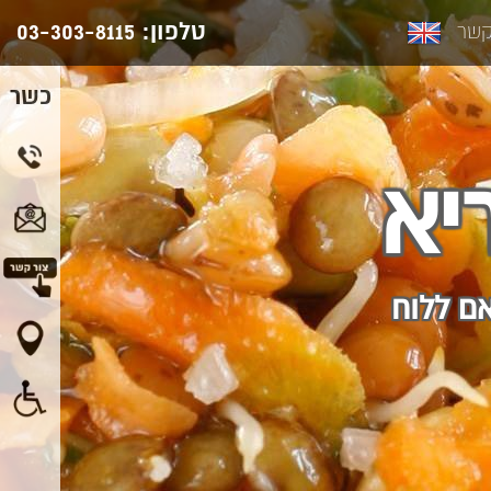
טלפון:
03-303-8115
קשר
כשר
יא
אם ללוח