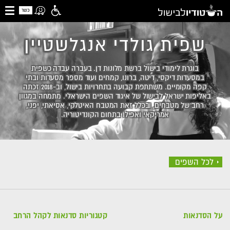
כשר
שפית גולדי אנגלשטיין
בוגרת לימודי בישול ברשת מלונות דן. בעברה עבדה כשפית
במסעדות דיקסי, דיטה, ברונו, קמחים ועוד מספר מסעדות ובתי
קפה מקומיים. משתתפת קבועה בתחרויות בישול, וב-2018 זכתה
באליפות ישראל לבישול של איגוד השפים הישראלי. מתמחה במגוון
רחב של מטבחים, ובכלל זאת המטבח האיטלקי, אסיאתי, יפני,
אמריקאי ואפילו בתחום הקונדיטוריה.
לכל השפים
על הסדנאות
קטגוריות סדנאות לקהל הרחב