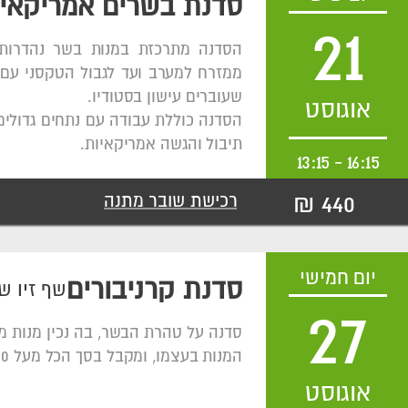
סדנת בשרים אמריקאי
21
הסדנה מתרכזת במנות בשר נהדרות
ממזרח למערב ועד לגבול הטקסני עם
שעוברים עישון בסטודיו.
אוגוסט
הסדנה כוללת עבודה עם נתחים גדולים 
תיבול והגשה אמריקאיות.
13:15
-
16:15
440 ₪
רכישת שובר מתנה
יום חמישי
סדנת קרניבורים
שף זיו ש
27
סדנה על טהרת הבשר, בה נכין מנות מ
המנות בעצמו, ומקבל בסך הכל מעל 600 גרם בשר איכותי מלווה ביין.
אוגוסט