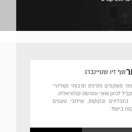
ר
שף זיו שטיינברג
פור משקפים פסיפס תרבותי וקולינרי
יל לגיוון אתני ומורשת קולוניאלית.
בתבלינים ובקוקוס, שילובי טעמים
קות בישול.