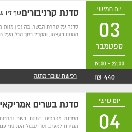
יום חמישי
סדנת קרניבורים
שף זיו ש
03
סדנה על טהרת הבשר, בה נכין מנות מ
המנות בעצמו, ומקבל בסך הכל מעל 600 גרם בשר איכותי מלווה ביין.
ספטמבר
19:00
-
22:00
440 ₪
רכישת שובר מתנה
יום שישי
סדנת בשרים אמריקאי
04
הסדנה מתרכזת במנות בשר נהדרות
ממזרח למערב ועד לגבול הטקסני עם