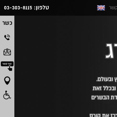
טלפון:
03-303-8115
קשר
כשר
ג
 ובעולם.
 ובכלל זאת
עדת הבשרים
כז את קורס