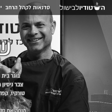
סדנאות לקהל הרחב
י
שף
בוגר בית 
צבר ניסיון 
טורקיז, קפה
מנחה את סדנ