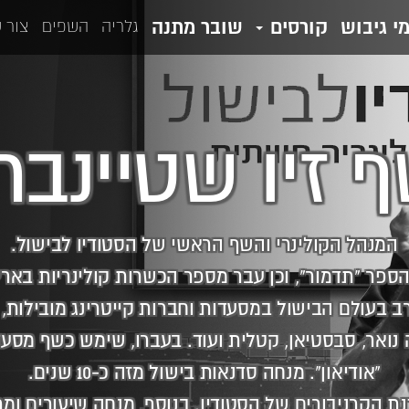
מי גיבוש
קורסים
שובר מתנה
גלריה
השפים
צור 
 זיו שטיינבר
המנהל הקולינרי והשף הראשי של הסטודיו לבישול.
הספר "תדמור", וכן עבר מספר הכשרות קולינריות בארץ
רב בעולם הבישול במסעדות וחברות קייטרינג מובילות,
 נואר, סבסטיאן, קטלית ועוד. בעברו, שימש כשף מס
"אודיאון". מנחה סדנאות בישול מזה כ-10 שנים.
ת הקרניבורים של הסטודיו. בנוסף, מנחה שיעורים ומר