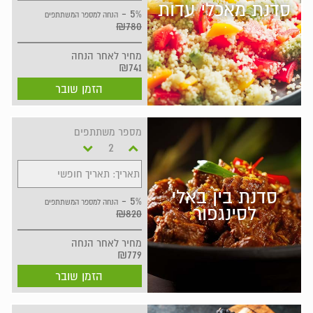
סדנת מאכלי עדות
5% -
הנחה למספר המשתתפים
₪780
מחיר
לאחר הנחה
₪741
הזמן שובר
מספר משתתפים
תאריך: תאריך חופשי
סדנת בין באלי
5% -
הנחה למספר המשתתפים
לסינגפור
₪820
מחיר
לאחר הנחה
₪779
הזמן שובר