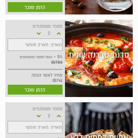
הזמן שובר
מספר משתתפים
תאריך: תאריך חופשי
סדנת טברנה יוונית
5% -
הנחה למספר המשתתפים
₪780
מחיר
לאחר הנחה
₪741
הזמן שובר
מספר משתתפים
תאריך: תאריך חופשי
אפיית לחמים ללא