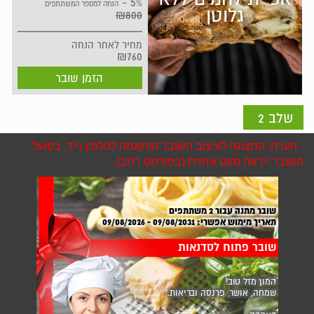
5% -
הנחה למספר המשתתפים
גלוטן
₪800
מחיר
לאחר הנחה
₪760
הזמן שובר
שלב 2
- הערה: התצוגה לעיצוב השובר הותאמה לטלפון נייד. בפועל
השובר ייראה מעט אחרת (בפורמט רחב).
שובר מתנה עבור
2
משתתפים
תאריך מימוש אפשרי:
09/08/2031 - 09/08/2026
שובר פתוח לסדנאות
המון מזל טוב!
שמחה, אושר, פרנסה ובריאות.