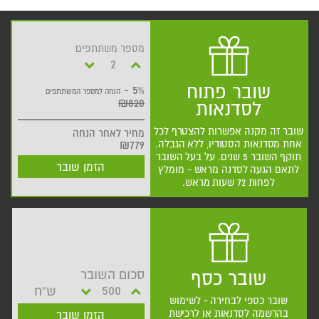
מספר משתתפים
שובר פתוח
5% -
הנחה למספר המשתתפים
₪820
לסדנאות
שובר זה מקנה אפשרות להצטרף לכל
מחיר
לאחר הנחה
אחת מסדנאות הסטודיו, ללא הגבלה.
₪779
תוקף השובר 5 שנים. על בעל השובר
הזמן שובר
לתאם הגעה לסדנה מראש - מומלץ
לפחות 72 שעות מראש.
סכום השובר
שובר כסף
ש"ח
שובר כספי לבחירה - לשימוש
בהרשמה לסדנאות או לרכישת
הזמן שובר