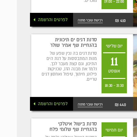
מוכרים.
19:00
-
22:00
לפרטים והרשמה
410 ₪
רכישת שובר מתנה
סדנת דגים ים תיכונית
בהנחיית שף אמיר שולר
יום שלישי
סדנת דגים בה נכין שפע של
11
מנות המתבססות על דגת הים
התיכון, וגם קצת מעבר לכך.
נלמד את מבנה הדג, טכניקות
אוגוסט
פילוט, חיתוך, טיפול ואחסון דגים
טריים.
18:30
-
21:30
לפרטים והרשמה
440 ₪
רכישת שובר מתנה
סדנת בישול איטלקי
בהנחיית שף שלומי פלח
יום חמישי