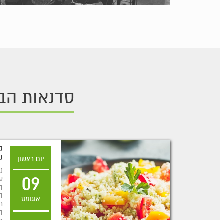
סדנאות הב
ס
ש
יום ראשון
נ
09
ע
ה
ה
אוגוסט
ת
ה