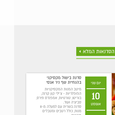
הסדנאות המלא
סדנת בישול מקסיקני
בהנחיית שף ניר אגסי
יום שני
מיטב המנות המקסיקניות
10
הפופלריות - צ'ילי קון קרנה,
בוריטו, טורטיות, אמפנדס תירס,
סביצ'ה ועוד.
אוגוסט
סדנה בשרית עם למעלה מ-8
מנות, כולל רטבים ומטבלים