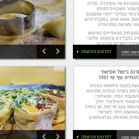
מטבחים של אינדונזיה, מלזיה
סינגפור משקפים פסיפס
רבותי וקולינרי ייחודי שהתגבש
אורך מאות שנים, במקביל לגיוון
תני ומורשת קולוניאלית.
מטבחים מתאפיינים בשימוש
דיב בתבלינים ובקוקוס, שילובי
עמים ייחודיים, מרכיבים
ומיים ומגוון טכניקות בישול.
לפרטים והרשמה
 שובר מתנה
דנת בישול אסיאתי
הנחיית שף שי זמלר
געת בטעמי וניחוחות המזרח
רחוק בסדנה הכוללת מתכונים
המטבח הסיני, התאילנדי,
ויטנאמי והאינדונזי. חלק
המנות מעט חריפות, אך במידה
מותאמת לחיך הישראלי.
סדנה מתאימה גם לצמחונים
טבעונים (עם תחליפים לבשר /
).
לפרטים והרשמה
 שובר מתנה