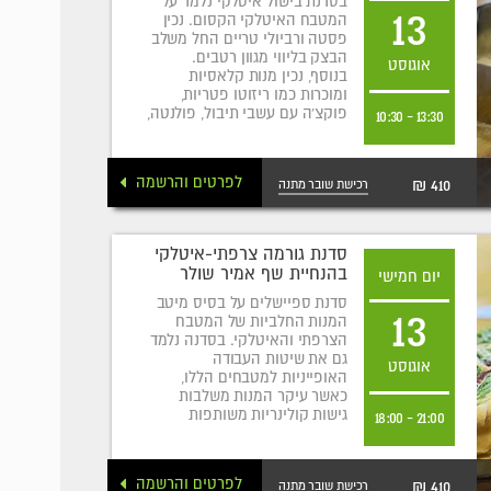
בסדנת בישול איטלקי נלמד על
13
המטבח האיטלקי הקסום. נכין
פסטה ורביולי טריים החל משלב
הבצק בליווי מגוון רטבים.
אוגוסט
בנוסף, נכין מנות קלאסיות
ומוכרות כמו ריזוטו פטריות,
פוקצ'ה עם עשבי תיבול, פולנטה,
10:30
-
13:30
אנטיפסטי ופנקוטה לקינוח.
לפרטים והרשמה
410 ₪
רכישת שובר מתנה
סדנת גורמה צרפתי-איטלקי
בהנחיית שף אמיר שולר
יום חמישי
סדנת ספיישלים על בסיס מיטב
13
המנות החלביות של המטבח
הצרפתי והאיטלקי. בסדנה נלמד
גם את שיטות העבודה
אוגוסט
האופייניות למטבחים הללו,
כאשר עיקר המנות משלבות
גישות קולינריות משותפות
18:00
-
21:00
לצרפת ואיטליה.
לפרטים והרשמה
410 ₪
רכישת שובר מתנה