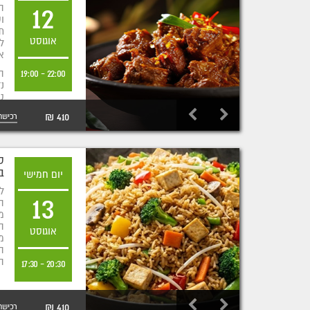
12
ה
ו
ת
אוגוסט
ל
א
22:00
-
19:00
ה
נ
ט
מק
410 ₪
רכישת
ס
ב
יום חמישי
ל
13
ה
מ
ה
אוגוסט
מ
ה
ה
17:30
-
20:30
ו
דג
410 ₪
רכישת