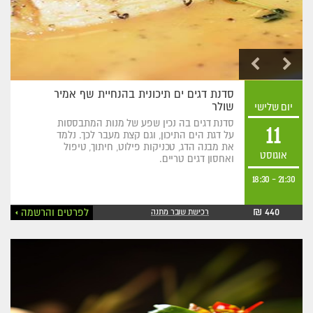
סדנת דגים ים תיכונית בהנחיית שף אמיר
שולר
יום שלישי
סדנת דגים בה נכין שפע של מנות המתבססות
11
על דגת הים התיכון, וגם קצת מעבר לכך. נלמד
את מבנה הדג, טכניקות פילוט, חיתוך, טיפול
אוגוסט
ואחסון דגים טריים.
18:30
-
21:30
440 ₪
לפרטים והרשמה
רכישת שובר מתנה