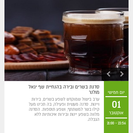
סדנת בשרים ובירה בהנחיית שף יגאל
מולנר
יום חמישי
ערב בישול שמוקדש לשפע בשרים, בירות
01
ויינות. סדנה מעשית ופעילה, בה תכינו מעל
קילו בשר למשתתף, ושפע תוספות. הסדנה
אוקטובר
מלווה בשפע יינות ובירות איכותיות ללא
הגבלה.
21:00
-
23:56