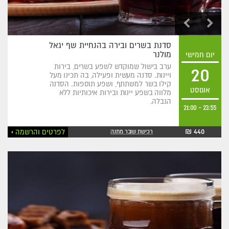
סדנת בשרים ובירה בהנחיית שף יגאל
מולנר
יום חמישי
ערב בישול שמוקדש לשפע בשרים, בירות
20
ויינות. סדנה מעשית ופעילה, בה תכינו מעל
קילו בשר למשתתף, ושפע תוספות. הסדנה
אוגוסט
מלווה בשפע יינות ובירות איכותיות ללא
הגבלה.
21:00
-
23:55
440 ₪
לפרטים והרשמה
רכישת שובר מתנה