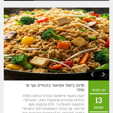
סדנת בישול אסיאתי בהנחיית שף שי
זמלר
יום חמישי
לגעת בטעמי וניחוחות המזרח הרחוק בסדנה
13
הכוללת מתכונים מהמטבח הסיני, התאילנדי,
הויטנאמי והאינדונזי. חלק מהמנות מעט
אוגוסט
חריפות, אך במידה המותאמת לחיך הישראלי.