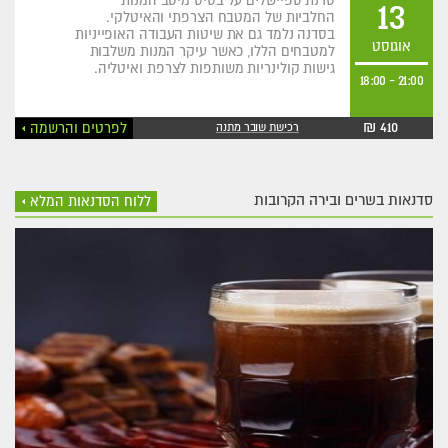
סדנת ספיישלים על בסיס מיטב המנות
13
החלביות של המטבח הצרפתי והאיטלקי.
בסדנה נלמד גם את שיטות העבודה האופייניות
אוגוסט
למטבחים הללו, כאשר עיקר המנות משלבות
גישות קולינריות משותפות לצרפת ואיטליה.
18:00
-
21:00
410 ₪
לפרטים והרשמה
רכישת שובר מתנה
סדנאות בשרים ובירה הקרובות
ללוח הסדנאות המלא