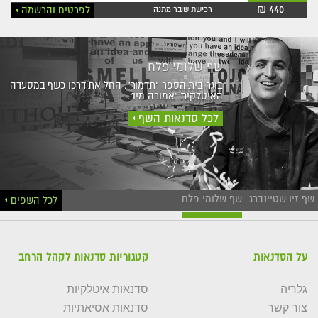
440 ₪
לפרטים והרשמה
רכישת שובר מתנה
שף שלומי פלח
בוגר בית הספר "תדמור". החל את דרכו כשף במסעדה
האיטלקית "אמורה מיו".
לכל סדנאות השף
שף זיו שטיינברג
שף שלומי פלח
לכל השפים
על הסדנאות
קטגוריות סדנאות לקהל הרחב
גלריה
סדנאות איטלקיות
צור קשר
סדנאות אסיאתיות