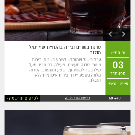
סדנת בשרים ובירה בהנחיית שף יגאל
מולנר
יום חמישי
ערב בישול שמוקדש לשפע בשרים, בירות
03
ויינות. סדנה מעשית ופעילה, בה תכינו מעל
קילו בשר למשתתף, ושפע תוספות. הסדנה
ספטמבר
מלווה בשפע יינות ובירות איכותיות ללא
הגבלה.
20:30
-
23:25
440 ₪
לפרטים והרשמה
רכישת שובר מתנה