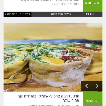
הסדנה מתאימה גם לצמחונים וטבעונים (עם
17:30
-
20:30
תחליפים לבשר / דג).
410 ₪
לפרטים והרשמה
רכישת שובר מתנה
סדנת גורמה צרפתי-איטלקי בהנחיית שף
אמיר שולר
יום חמישי