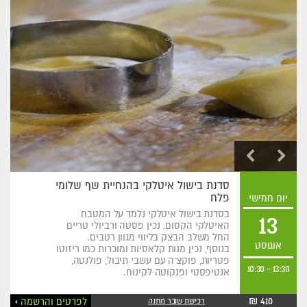
סדנת בישול איטלקי בהנחיית שף שלומי
פלח
יום חמישי
בסדנת בישול איטלקי נלמד על המטבח
13
האיטלקי הקסום. נכין פסטה ורביולי טריים
החל משלב הבצק בליווי מגוון רטבים.
אוגוסט
בנוסף, נכין מנות קלאסיות ומוכרות כמו ריזוטו
פטריות, פוקצ'ה עם עשבי תיבול, פולנטה,
10:30
-
13:30
אנטיפסטי ופנקוטה לקינוח.
410 ₪
לפרטים והרשמה
רכישת שובר מתנה