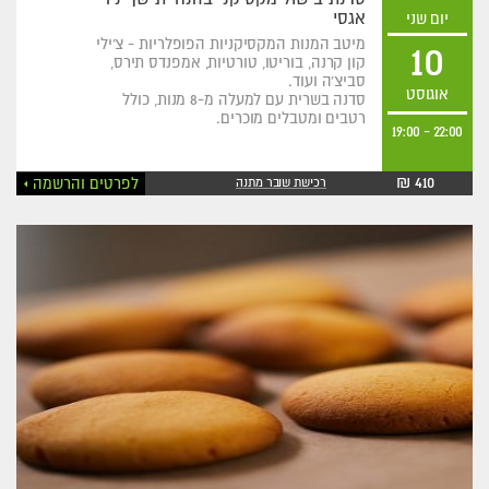
אגסי
יום שני
מיטב המנות המקסיקניות הפופלריות - צ'ילי
10
קון קרנה, בוריטו, טורטיות, אמפנדס תירס,
סביצ'ה ועוד.
אוגוסט
סדנה בשרית עם למעלה מ-8 מנות, כולל
רטבים ומטבלים מוכרים.
19:00
-
22:00
410 ₪
לפרטים והרשמה
רכישת שובר מתנה