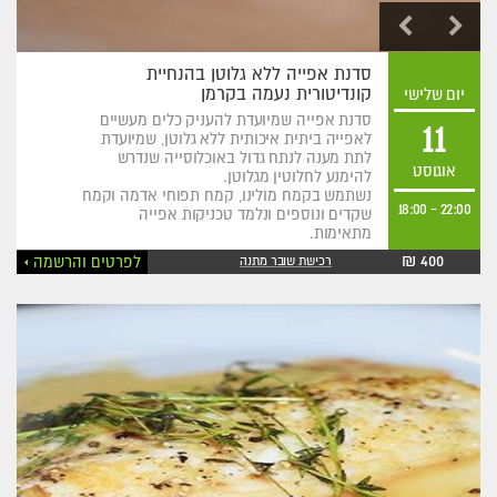
סדנת אפייה ללא גלוטן בהנחיית
קונדיטורית נעמה בקרמן
יום שלישי
סדנת אפייה שמיועדת להעניק כלים מעשיים
11
לאפייה ביתית איכותית ללא גלוטן, שמיועדת
לתת מענה לנתח גדול באוכלוסייה שנדרש
אוגוסט
להימנע לחלוטין מגלוטן.
נשתמש בקמח מולינו, קמח תפוחי אדמה וקמח
18:00
-
22:00
שקדים ונוספים ונלמד טכניקות אפייה
מתאימות.
400 ₪
לפרטים והרשמה
רכישת שובר מתנה