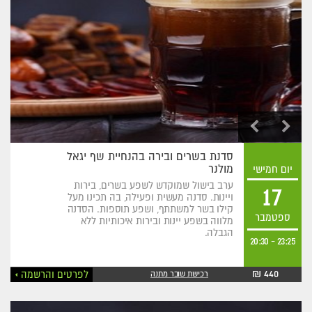
סדנת בשרים ובירה בהנחיית שף יגאל
מולנר
יום חמישי
ערב בישול שמוקדש לשפע בשרים, בירות
17
ויינות. סדנה מעשית ופעילה, בה תכינו מעל
קילו בשר למשתתף, ושפע תוספות. הסדנה
ספטמבר
מלווה בשפע יינות ובירות איכותיות ללא
הגבלה.
20:30
-
23:25
440 ₪
לפרטים והרשמה
רכישת שובר מתנה