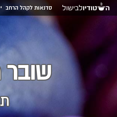
סדנאות לקהל הרחב
י
שובר 
תו