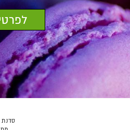
לפרטים
סדנת ב
מתא