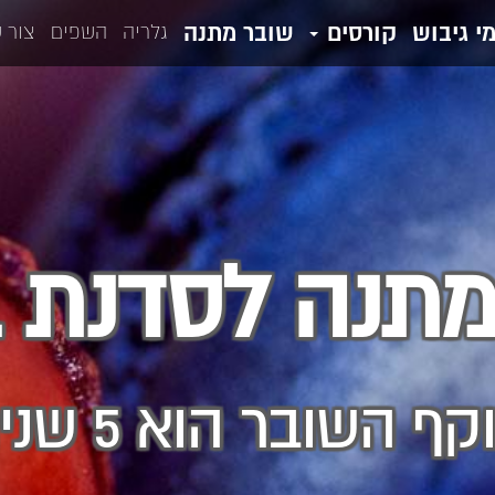
מי גיבוש
קורסים
שובר מתנה
גלריה
השפים
צור 
מתנה לסדנת ב
קף השובר הוא 5 שנים