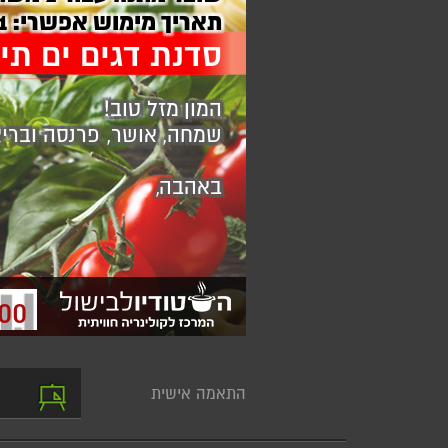
תאריך מימוש אפשרי:
26
סדנת דגים ים תיכ
המון מזל טוב!
שמחה, אושר, פרנסה ובריא
באהבה,
00
התאמה אישית