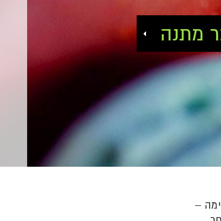
ר מתנה
ימה –
ר.