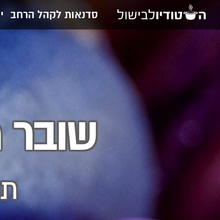
סדנאות לקהל הרחב
י
שובר 
תו