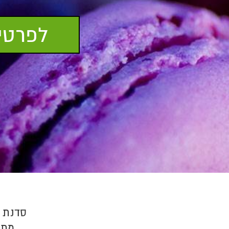
לפרטים
סדנת ב
מתא