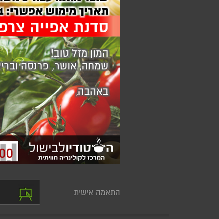
תאריך מימוש אפשרי:
26
סדנת אפייה צרפ
המון מזל טוב!
שמחה, אושר, פרנסה ובריא
באהבה,
00
התאמה אישית