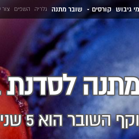
מי גיבוש
קורסים
שובר מתנה
גלריה
השפים
צור 
מתנה לסדנת ב
קף השובר הוא 5 שנים