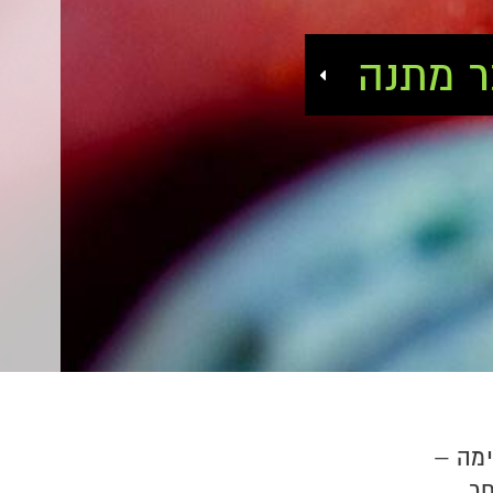
ר מתנה
ימה –
ר.