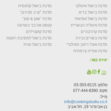
סדנת בישול איטלקי
סדנת בישול קלאסית
סדנת בישול בריא
סדנת "קרב סכינים"
סדנת בישול אסיאתי
סדנת "שוק & קוק"
סדנת איטליה הבשרית
קווסט אורבני בשרונה
סדנת קרניבורים
סדנת קוקטיילים
סדנת בשרים ובירה
סדנת בישול למסיבת רווקות
סדנת אוכל רחוב תאילנדי
סדנת בישול זוגית
סדנת אפייה צרפתית
יצירת קשר:
טלפון:
03-303-8115
פקס: 077-444-8390
מייל:
info@cookingstudio.co.il
בן-אביגדור 19, תל-אביב